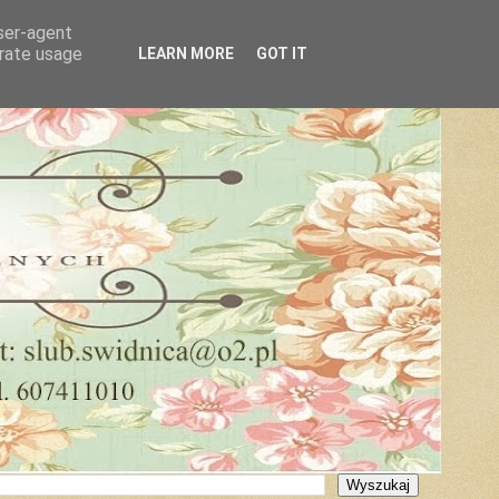
user-agent
erate usage
LEARN MORE
GOT IT