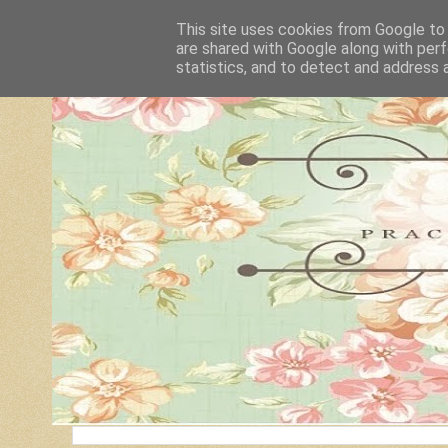
This site uses cookies from Google to d
are shared with Google along with perf
statistics, and to detect and address 