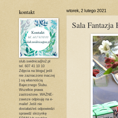
kontakt
wtorek, 2 lutego 2021
Sala Fantazja 
slub.swidnica@o2.pl
tel. 607 41 10 10
Zdjęcia na blogu( jeśli
nie zaznaczono inaczej
) są własnością
Bajecznego Ślubu.
Wszelkie prawa
zastrzeżone..WAŻNE-
zawsze odpisuję na e-
maile! Jeśli nie
dostałaś/eś odpowiedzi
sprawdź skrzynkę