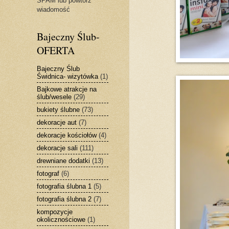
SPAM lub powtórz
wiadomość
Bajeczny Ślub-
OFERTA
Bajeczny Ślub
Świdnica- wizytówka
(1)
Bajkowe atrakcje na
ślub/wesele
(29)
bukiety ślubne
(73)
dekoracje aut
(7)
dekoracje kościołów
(4)
dekoracje sali
(111)
drewniane dodatki
(13)
fotograf
(6)
fotografia ślubna 1
(5)
fotografia ślubna 2
(7)
kompozycje
okolicznościowe
(1)