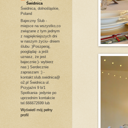
Świdnica
Świdnica, dolnośląskie,
Poland
Bajeczny Ślub -
miejsce na wszystko,co
związane z tym jednym
z najpiękniejszych dni
w naszym życiu- dniem
ślubu :)Poszperaj,
pooglądaj- a jeśli
uznasz, że jest
bajecznie:)- wybierz
nas:) Serdecznie
zapraszam :) -
kontakt:slub.swidnica@
o2.pl Świdnica ul.
Przyjaźni 9 b/1
Spotkania- jedynie po
uprzednim kontakcie
tel.666672699 lub
Wyświetl mój pełny
profil