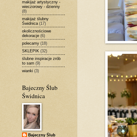
makijaż artystyczny -
wieczorowy - dzienny
(8)
makijaż ślubny
Świdnica
(17)
okolicznościowe
dekoracje
(6)
polecamy
(18)
SKLEPIK
(32)
ślubne inspiracje zrób
to sam
(9)
wianki
(3)
Bajeczny Ślub
Świdnica
Bajeczny Ślub