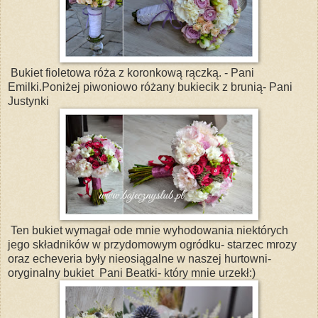
Bukiet fioletowa róża z koronkową rączką. - Pani
Emilki.Poniżej piwoniowo różany bukiecik z brunią- Pani
Justynki
Ten bukiet wymagał ode mnie wyhodowania niektórych
jego składników w przydomowym ogródku- starzec mrozy
oraz echeveria były nieosiągalne w naszej hurtowni-
oryginalny bukiet Pani Beatki- który mnie urzekł:)