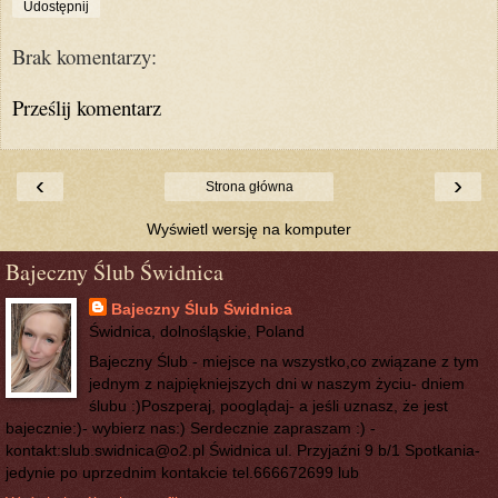
Udostępnij
Brak komentarzy:
Prześlij komentarz
‹
›
Strona główna
Wyświetl wersję na komputer
Bajeczny Ślub Świdnica
Bajeczny Ślub Świdnica
Świdnica, dolnośląskie, Poland
Bajeczny Ślub - miejsce na wszystko,co związane z tym
jednym z najpiękniejszych dni w naszym życiu- dniem
ślubu :)Poszperaj, pooglądaj- a jeśli uznasz, że jest
bajecznie:)- wybierz nas:) Serdecznie zapraszam :) -
kontakt:slub.swidnica@o2.pl Świdnica ul. Przyjaźni 9 b/1 Spotkania-
jedynie po uprzednim kontakcie tel.666672699 lub