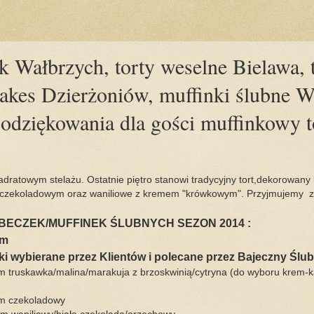
k Wałbrzych, torty weselne Bielawa, t
akes Dzierżoniów, muffinki ślubne W
odziękowania dla gości muffinkowy t
ratowym stelażu. Ostatnie piętro stanowi tradycyjny tort,dekorowany k
 czekoladowym oraz waniliowe z kremem "krówkowym". Przyjmujemy 
ECZEK/MUFFINEK ŚLUBNYCH SEZON 2014 :
em
i wybierane przez Klientów i polecane przez Bajeczny Ślub
em truskawka/malina/marakuja z brzoskwinią/cytryna (do wyboru krem-k
em czekoladowy