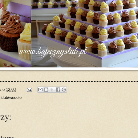
a
o
12:03
 ślub/wesele
zy:
tarz