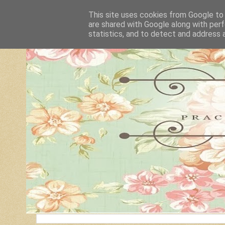
This site uses cookies from Google to d
are shared with Google along with perf
statistics, and to detect and address 