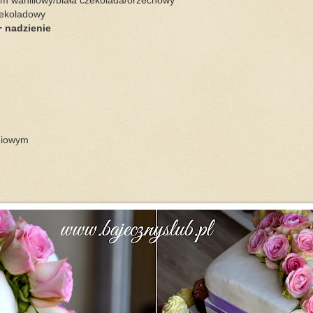
em waniliowy/biała czekolada/orzechowy
czekoladowy
+ nadzienie
niowym