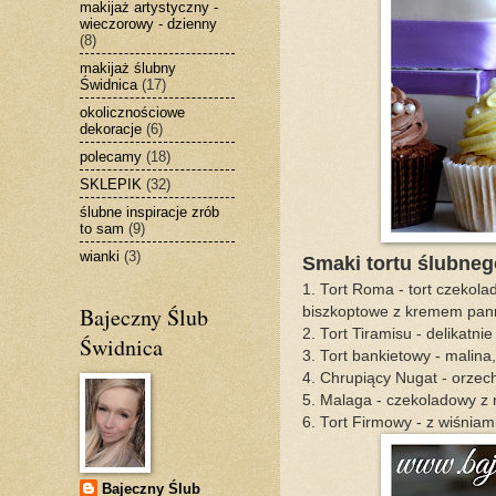
makijaż artystyczny -
wieczorowy - dzienny
(8)
makijaż ślubny
Świdnica
(17)
okolicznościowe
dekoracje
(6)
polecamy
(18)
SKLEPIK
(32)
ślubne inspiracje zrób
to sam
(9)
wianki
(3)
Smaki tortu ślubneg
1. Tort Roma - tort czekol
Bajeczny Ślub
biszkoptowe z kremem pan
2. Tort Tiramisu - delikatni
Świdnica
3. Tort bankietowy - malina
4. Chrupiący Nugat - orze
5. Malaga - czekoladowy z 
6. Tort Firmowy - z wiśniam
Bajeczny Ślub