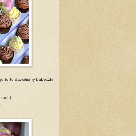
go tortu dawaliśmy babeczki
zkach)
d