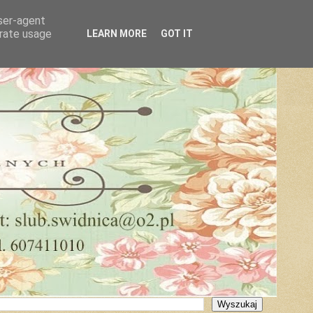
user-agent
erate usage
LEARN MORE
GOT IT