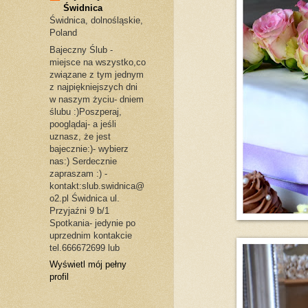
Świdnica
Świdnica, dolnośląskie,
Poland
Bajeczny Ślub -
miejsce na wszystko,co
związane z tym jednym
z najpiękniejszych dni
w naszym życiu- dniem
ślubu :)Poszperaj,
pooglądaj- a jeśli
uznasz, że jest
bajecznie:)- wybierz
nas:) Serdecznie
zapraszam :) -
kontakt:slub.swidnica@
o2.pl Świdnica ul.
Przyjaźni 9 b/1
Spotkania- jedynie po
uprzednim kontakcie
tel.666672699 lub
Wyświetl mój pełny
profil