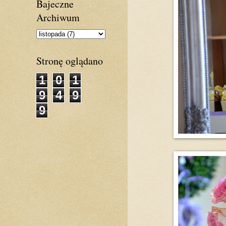
Bajeczne
Archiwum
Stronę oglądano
1
0
1
9
4
9
9