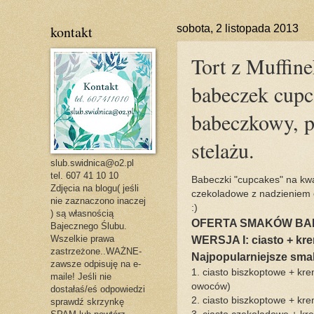
kontakt
sobota, 2 listopada 2013
Tort z Muffine
babeczek cupc
babeczkowy, p
stelażu.
slub.swidnica@o2.pl
tel. 607 41 10 10
Babeczki "cupcakes" na kwad
Zdjęcia na blogu( jeśli
czekoladowe z nadzieniem
nie zaznaczono inaczej
:)
) są własnością
OFERTA SMAKÓW BAB
Bajecznego Ślubu.
Wszelkie prawa
WERSJA I: ciasto + kr
zastrzeżone..WAŻNE-
Najpopularniejsze smak
zawsze odpisuję na e-
1. ciasto biszkoptowe + kr
maile! Jeśli nie
owoców)
dostałaś/eś odpowiedzi
2. ciasto biszkoptowe + kr
sprawdź skrzynkę