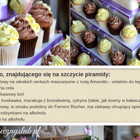
o, znajdującego się na szczycie piramidy:
adowy na włoskich serkach mascarpone z nutą Amaretto - ostatnio do te
na cota
e kawowy tort
, truskawka, marakuja z brzoskwinią, cytryna (takie, jak kremy w babec
chowy, w smaku podobny do Ferrero Rocher, ma ciekawy chrupiący spó
rodzynkami na alkoholu
i na alkoholu