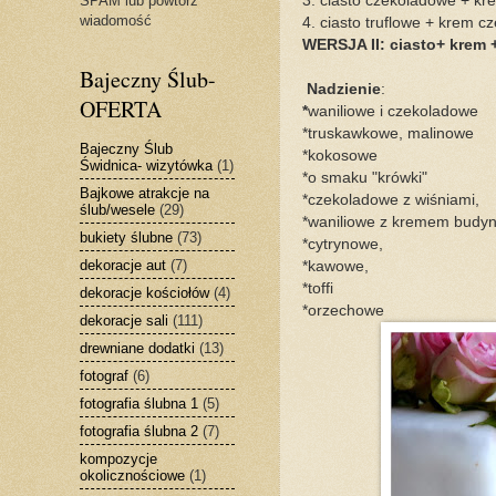
3. ciasto czekoladowe + kr
SPAM lub powtórz
wiadomość
4. ciasto truflowe + krem 
WERSJA II: ciasto+ krem 
Bajeczny Ślub-
Nadzienie
:
OFERTA
*
waniliowe i czekoladowe
*truskawkowe, malinowe
Bajeczny Ślub
*kokosowe
Świdnica- wizytówka
(1)
*o smaku "krówki"
Bajkowe atrakcje na
*czekoladowe z wiśniami,
ślub/wesele
(29)
*waniliowe z kremem budy
bukiety ślubne
(73)
*cytrynowe,
dekoracje aut
(7)
*kawowe,
*toffi
dekoracje kościołów
(4)
*orzechowe
dekoracje sali
(111)
drewniane dodatki
(13)
fotograf
(6)
fotografia ślubna 1
(5)
fotografia ślubna 2
(7)
kompozycje
okolicznościowe
(1)